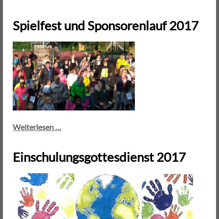
der
Klasse
Spielfest und Sponsorenlauf 2017
10
Spielfest
Weiterlesen …
und
Sponsorenlauf
Einschulungsgottesdienst 2017
2017