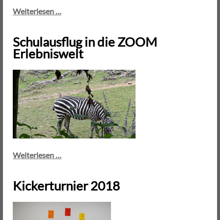
Klassenfotos
Weiterlesen …
2017-
2018
Schulausflug in die ZOOM
Erlebniswelt
Schulausflug
Weiterlesen …
in
die
Kickerturnier 2018
ZOOM
Erlebniswelt