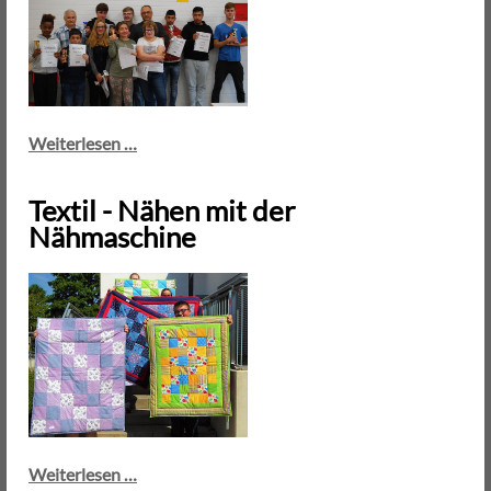
Kickerturnier
Weiterlesen …
2018
Textil - Nähen mit der
Nähmaschine
Textil
Weiterlesen …