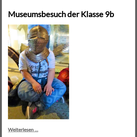
-
Nähen
Museumsbesuch der Klasse 9b
mit
der
Nähmaschine
Museumsbesuch
Weiterlesen …
der